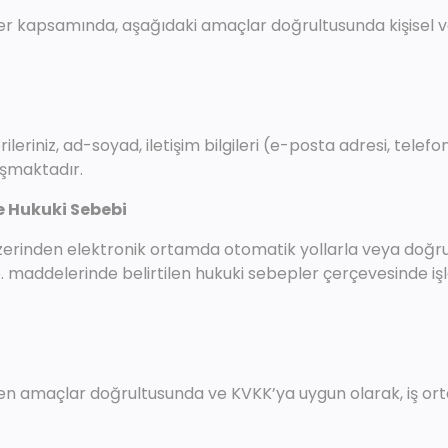
r kapsamında, aşağıdaki amaçlar doğrultusunda kişisel ver
ileriniz, ad-soyad, iletişim bilgileri (e-posta adresi, telefo
luşmaktadır.
e Hukuki Sebebi
u üzerinden elektronik ortamda otomatik yollarla veya doğr
6. maddelerinde belirtilen hukuki sebepler çerçevesinde i
tilen amaçlar doğrultusunda ve KVKK’ya uygun olarak, iş orta