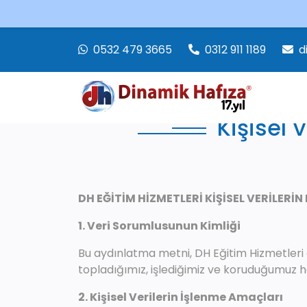
0532 479 3665
0312 911 1189
d
Kişisel 
DH EĞİTİM HİZMETLERİ KİŞİSEL VERİLE
1. Veri Sorumlusunun Kimliği
Bu aydınlatma metni, DH Eğitim Hizmetleri ol
topladığımız, işlediğimiz ve koruduğumuz ha
2. Kişisel Verilerin İşlenme Amaçları