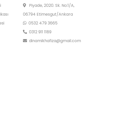
i
Piyade, 2020. Sk. No:1/A,
ikası
06794 Etimesgut/Ankara
esi
0532 479 3665
0312 911 1189
dinamikhafiza@gmail.com