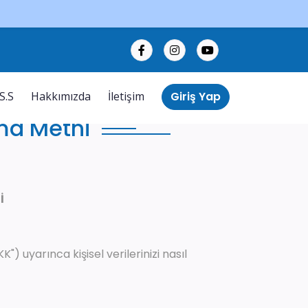
Giriş Yap
.S.S
Hakkımızda
İletişim
tma Metni
İ
) uyarınca kişisel verilerinizi nasıl