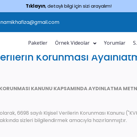
Tıklayın
, detaylı bilgi için sizi arayalım!
inamikhafiza@gmail.com
Paketler
Örnek Videolar
Yorumlar
S
Verilerin Korunması Aydınla
RİN KORUNMASI KANUNU KAPSAMINDA AYDINLATMA METN
arak, 6698 sayılı Kişisel Verilerin Korunması Kanunu ("KVKK"
kkında sizleri bilgilendirmek amacıyla hazırlanmıştır.