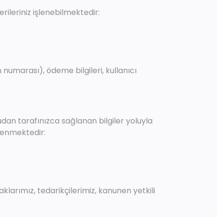
ileriniz işlenebilmektedir:
n numarası), ödeme bilgileri, kullanıcı
udan tarafınızca sağlanan bilgiler yoluyla
şlenmektedir:
klarımız, tedarikçilerimiz, kanunen yetkili