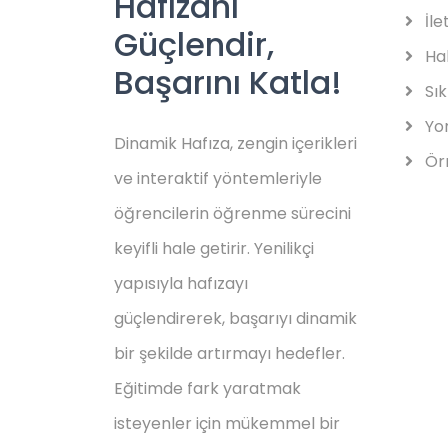
Hafızanı
İle
Güçlendir,
Ha
Başarını Katla!
Sık
Yo
Dinamik Hafıza, zengin içerikleri
Örn
ve interaktif yöntemleriyle
öğrencilerin öğrenme sürecini
keyifli hale getirir. Yenilikçi
yapısıyla hafızayı
güçlendirerek, başarıyı dinamik
bir şekilde artırmayı hedefler.
Eğitimde fark yaratmak
isteyenler için mükemmel bir